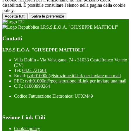
disabilitati. È possibile consultare l'elenco nella pagina della cookie
policy.
Accetta tutti
Salva le preferenze
I.P.S.S.E.O.A. "GIUSEPPE MAFFIOLI"
Contatti
I.P.S.S.E.O.A. "GIUSEPPE MAFFIOLI"
Villa Dolfin - Via Valsugana, 74 - 31033 Castelfranco Veneto
(TV)
Tel:
0423 721661
Email:
tvrh01000n@istruzione.it
Link per inviare una mail
PEC:
tvrh01000n@pec.istruzione.it
Link per inviare una mail
C.F.: 81003990264
Codice Fatturazione Elettronica: UFXM49
Sezione Link Utili
Cookie policy