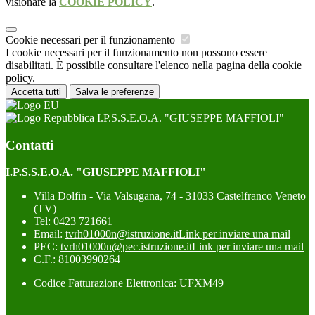
visionare la
COOKIE POLICY
.
Cookie necessari per il funzionamento
I cookie necessari per il funzionamento non possono essere
disabilitati. È possibile consultare l'elenco nella pagina della cookie
policy.
Accetta tutti
Salva le preferenze
I.P.S.S.E.O.A. "GIUSEPPE MAFFIOLI"
Contatti
I.P.S.S.E.O.A. "GIUSEPPE MAFFIOLI"
Villa Dolfin - Via Valsugana, 74 - 31033 Castelfranco Veneto
(TV)
Tel:
0423 721661
Email:
tvrh01000n@istruzione.it
Link per inviare una mail
PEC:
tvrh01000n@pec.istruzione.it
Link per inviare una mail
C.F.: 81003990264
Codice Fatturazione Elettronica: UFXM49