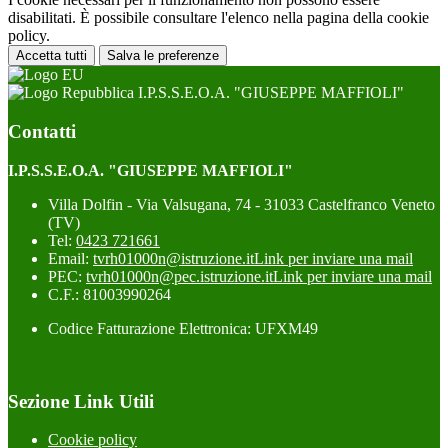
disabilitati. È possibile consultare l'elenco nella pagina della cookie
policy.
Accetta tutti
Salva le preferenze
I.P.S.S.E.O.A. "GIUSEPPE MAFFIOLI"
Contatti
I.P.S.S.E.O.A. "GIUSEPPE MAFFIOLI"
Villa Dolfin - Via Valsugana, 74 - 31033 Castelfranco Veneto
(TV)
Tel:
0423 721661
Email:
tvrh01000n@istruzione.it
Link per inviare una mail
PEC:
tvrh01000n@pec.istruzione.it
Link per inviare una mail
C.F.: 81003990264
Codice Fatturazione Elettronica: UFXM49
Sezione Link Utili
Cookie policy