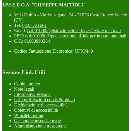
I.P.S.S.E.O.A. "GIUSEPPE MAFFIOLI"
Villa Dolfin - Via Valsugana, 74 - 31033 Castelfranco Veneto
(TV)
Tel:
0423 721661
Email:
tvrh01000n@istruzione.it
Link per inviare una mail
PEC:
tvrh01000n@pec.istruzione.it
Link per inviare una mail
C.F.: 81003990264
Codice Fatturazione Elettronica: UFXM49
Sezione Link Utili
Cookie policy
Note legali
Informativa Privacy
Ufficio Relazioni con il Pubblico
Dichiarazione di accessibilità
Obiettivi di accessibilità
Whistleblowing
Gestione consensi cookie
Amministrazione trasparente