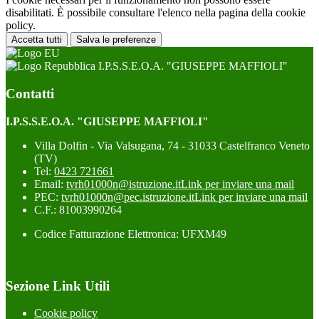
disabilitati. È possibile consultare l'elenco nella pagina della cookie
policy.
Accetta tutti
Salva le preferenze
I.P.S.S.E.O.A. "GIUSEPPE MAFFIOLI"
Contatti
I.P.S.S.E.O.A. "GIUSEPPE MAFFIOLI"
Villa Dolfin - Via Valsugana, 74 - 31033 Castelfranco Veneto
(TV)
Tel:
0423 721661
Email:
tvrh01000n@istruzione.it
Link per inviare una mail
PEC:
tvrh01000n@pec.istruzione.it
Link per inviare una mail
C.F.: 81003990264
Codice Fatturazione Elettronica: UFXM49
Sezione Link Utili
Cookie policy