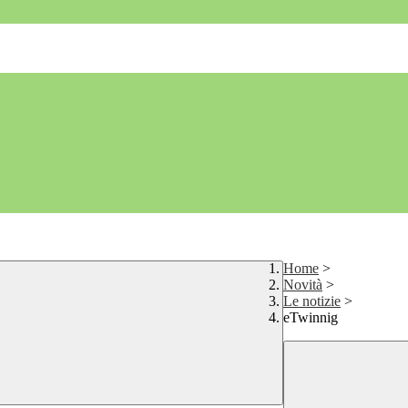
Home
>
Novità
>
Le notizie
>
eTwinnig