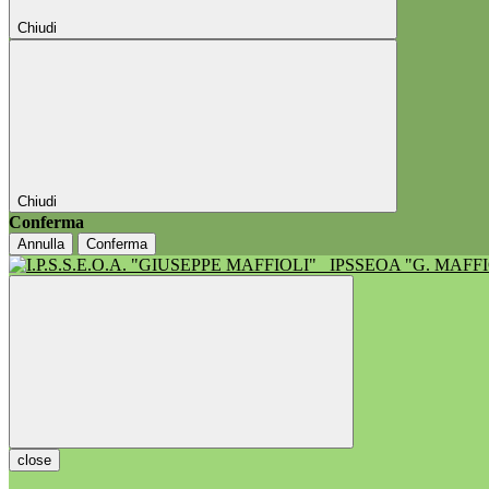
Chiudi
Chiudi
Conferma
Annulla
Conferma
IPSSEOA "G. MAFF
close