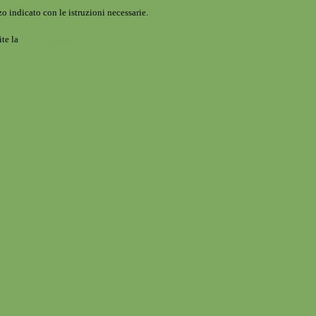
o indicato con le istruzioni necessarie.
ite la
Login Spaggiari