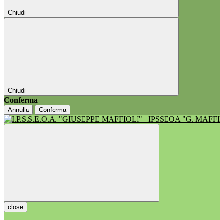
Chiudi
Chiudi
Conferma
Annulla
Conferma
IPSSEOA "G. MAFF
close