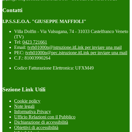
Contatti
I.P.S.S.E.O.A. "GIUSEPPE MAFFIOLI"
Villa Dolfin - Via Valsugana, 74 - 31033 Castelfranco Veneto
(TV)
Tel:
0423 721661
Email:
tvrh01000n@istruzione.it
Link per inviare una mail
PEC:
tvrh01000n@pec.istruzione.it
Link per inviare una mail
C.F.: 81003990264
Codice Fatturazione Elettronica: UFXM49
Sezione Link Utili
Cookie policy
Note legali
Informativa Privacy
Ufficio Relazioni con il Pubblico
Dichiarazione di accessibilità
Obiettivi di accessibilità