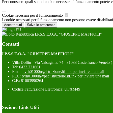
Per conoscere quali sono i cookie necessari al funzionamento potete v
Cookie necessari per il funzionamento
I cookie necessari per il funzionamento non possono essere disabilitati.
Accetta tutti
Salva le preferenze
I.P.S.S.E.O.A. "GIUSEPPE MAFFIOLI"
Contatti
I.P.S.S.E.O.A. "GIUSEPPE MAFFIOLI"
Villa Dolfin - Via Valsugana, 74 - 31033 Castelfranco Veneto 
Tel:
0423 721661
Email:
tvrh01000n@istruzione.it
Link per inviare una mail
PEC:
tvrh01000n@pec.istruzione.it
Link per inviare una mail
C.F.: 81003990264
Codice Fatturazione Elettronica: UFXM49
Sezione Link Utili