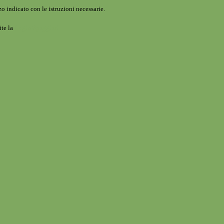
o indicato con le istruzioni necessarie.
ite la
Login Spaggiari