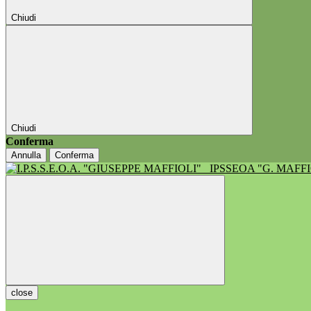
Chiudi
Chiudi
Conferma
Annulla
Conferma
IPSSEOA "G. MAFF
close