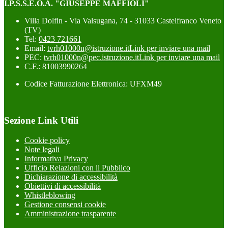
I.P.S.S.E.O.A. "GIUSEPPE MAFFIOLI"
Villa Dolfin - Via Valsugana, 74 - 31033 Castelfranco Veneto
(TV)
Tel:
0423 721661
Email:
tvrh01000n@istruzione.it
Link per inviare una mail
PEC:
tvrh01000n@pec.istruzione.it
Link per inviare una mail
C.F.: 81003990264
Codice Fatturazione Elettronica: UFXM49
Sezione Link Utili
Cookie policy
Note legali
Informativa Privacy
Ufficio Relazioni con il Pubblico
Dichiarazione di accessibilità
Obiettivi di accessibilità
Whistleblowing
Gestione consensi cookie
Amministrazione trasparente