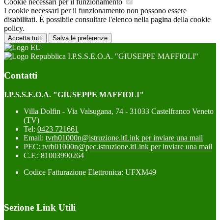
Cookie necessari per il funzionamento
I cookie necessari per il funzionamento non possono essere
disabilitati. È possibile consultare l'elenco nella pagina della cookie
policy.
Accetta tutti
Salva le preferenze
I.P.S.S.E.O.A. "GIUSEPPE MAFFIOLI"
Contatti
I.P.S.S.E.O.A. "GIUSEPPE MAFFIOLI"
Villa Dolfin - Via Valsugana, 74 - 31033 Castelfranco Veneto
(TV)
Tel:
0423 721661
Email:
tvrh01000n@istruzione.it
Link per inviare una mail
PEC:
tvrh01000n@pec.istruzione.it
Link per inviare una mail
C.F.: 81003990264
Codice Fatturazione Elettronica: UFXM49
Sezione Link Utili